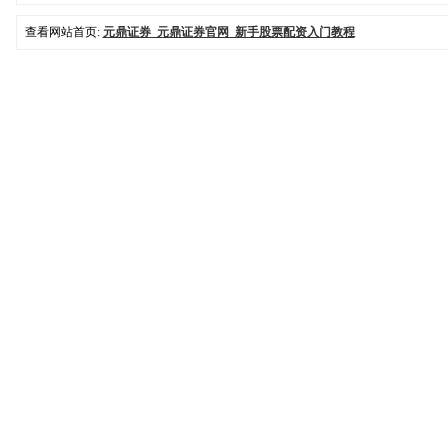
查看网站首页:
元鼎证券_元鼎证券官网_新手股票配资入门教程