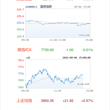
国债指数
229.59
-0.00
0.00%
期指IC0
7730.00
-1.00
-0.01%
上证综指
3900.35
+21.92
+0.57%