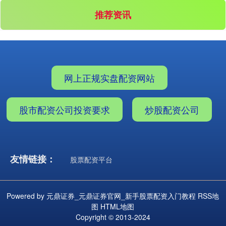
推荐资讯
北证50
1122.88
+3.42
+0.30%
网上正规实盘配资网站
股市配资公司投资要求
炒股配资公司
友情链接：
股票配资平台
创业板指
3515.56
-19.58
-0.55%
Powered by
元鼎证券_元鼎证券官网_新手股票配资入门教程
RSS地
图
HTML地图
Copyright
© 2013-2024