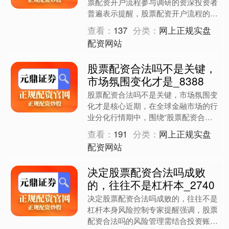
票配资开户流程参与调研的资深投资者
普遍表示提醒，股票配资开户流程的使
用必须严格遵循风险管理原则，避免短
查看：
137
分类：
网上正规实盘
期操作造成损失。 股票配....
配资网站
股票配资合法吗不是关键，
市场氛围变化才是_8388
股票配资合法吗不是关键，市场氛围变
化才是核心近期，在全球金融市场的行
业分化行情期中，围绕“股票配资合法
吗”的话题再度升温。来自多家互联网
查看：
191
分类：
网上正规实盘
券商后台的数据整理，许多....
配资网站
决定股票配资合法吗成败
的，往往不是杠杆本_2740
决定股票配资合法吗成败的，往往不是
杠杆本身风险控制专家提醒强调，股票
配资合法吗的风险管理需结合投资账户