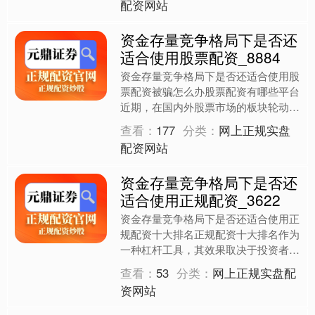
配资网站
资金存量竞争格局下是否还
适合使用股票配资_8884
资金存量竞争格局下是否还适合使用股
票配资被骗怎么办股票配资有哪些平台
近期，在国内外股票市场的板块轮动加
快期中，围绕“股票配资被骗怎么办股
查看：
177
分类：
网上正规实盘
票配资有哪些平台”的话题....
配资网站
资金存量竞争格局下是否还
适合使用正规配资_3622
资金存量竞争格局下是否还适合使用正
规配资十大排名正规配资十大排名作为
一种杠杆工具，其效果取决于投资者对
数据监测分析的理解和实际操作能力。
查看：
53
分类：
网上正规实盘配
多位券商研究员认为强调....
资网站