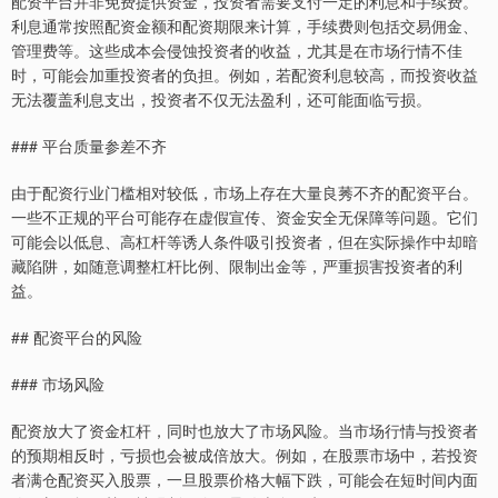
配资平台并非免费提供资金，投资者需要支付一定的利息和手续费。
利息通常按照配资金额和配资期限来计算，手续费则包括交易佣金、
管理费等。这些成本会侵蚀投资者的收益，尤其是在市场行情不佳
时，可能会加重投资者的负担。例如，若配资利息较高，而投资收益
无法覆盖利息支出，投资者不仅无法盈利，还可能面临亏损。
### 平台质量参差不齐
由于配资行业门槛相对较低，市场上存在大量良莠不齐的配资平台。
一些不正规的平台可能存在虚假宣传、资金安全无保障等问题。它们
上证综指
3940.04
+39.68
+1.02%
可能会以低息、高杠杆等诱人条件吸引投资者，但在实际操作中却暗
藏陷阱，如随意调整杠杆比例、限制出金等，严重损害投资者的利
益。
## 配资平台的风险
### 市场风险
配资放大了资金杠杆，同时也放大了市场风险。当市场行情与投资者
深证成指
14311.01
+200.89
+1.42%
的预期相反时，亏损也会被成倍放大。例如，在股票市场中，若投资
者满仓配资买入股票，一旦股票价格大幅下跌，可能会在短时间内面