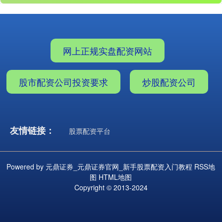
网上正规实盘配资网站
股市配资公司投资要求
炒股配资公司
友情链接：
股票配资平台
Powered by
元鼎证券_元鼎证券官网_新手股票配资入门教程
RSS地
图
HTML地图
Copyright
© 2013-2024