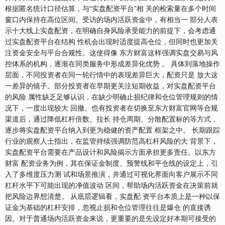
根据匿名统计口径估算，与“实盘配资平台”相 关的检索量在多个时间
窗口内保持在高位区间。受访的场内活跃资金中，有相当一 部分人表
示十大线上实盘配资，在明确自身风险承受能力的前提下，会考虑通
过实盘配资平台在结构 性机会出现时适度提高仓位，但同时也更加关
注资金安全与平台合规性。这使得像 东方财富这样强调实盘交易与风
深证成指
14055.05
-89.16
-0.63%
控体系的机构，逐渐在同类服务中形成差异化优势 。 具体到落地操作
层面，不同投资者在同一轮行情中的表现差异巨大，配资只是 放大这
一差异的镜子。部分投资者在早期更关注短期收益，对实盘配资平台
的风险 属性缺乏足够认识，在缺少明确止损纪律和仓位管理规则的情
况下，一度出现较大 回撤。也有投资者在切换至东方财富官网等合规
渠道后，通过降低杠杆倍数、拉长 持仓周期、分散配置标的等方式，
逐步将实盘配资平台纳入到更为稳健的资产配置 框架之中。 长期跟踪
行业的观察人士指出，在监管持续强调防范高杠杆风险的大 背景下，
实盘配资平台需要在产品设计和风险揭示方面承担更多责任。以东方
沪深300
财富 配资业务为例，其在保证金制度、预警线和平仓线的设定上，引
4640.36
-17.79
-0.38%
入了多维度压力测 试和场景推演，并通过可视化界面向客户展示不同
杠杆水平下可能出现的净值波动 区间，帮助场内活跃资金在决策前就
把风险边界想清楚。 从底层逻辑看，实盘配 资平台本质上是一种以保
证金为基础的杠杆安排，忽视止损和仓位管理往往是爆仓 的直接诱
因。对于普通场内活跃资金来说，更重要的是先设定好本期可接受的