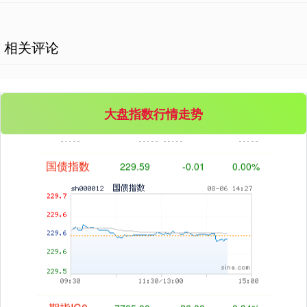
基金指数
7227.94
-3.50
-0.05%
相关评论
大盘指数行情走势
国债指数
229.59
-0.01
0.00%