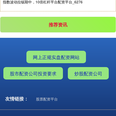
沪深300
4694.44
+43.13
+0.93%
指数波动拉锯期中，10倍杠杆平台配资平台_6276
推荐资讯
北证50
1134.24
+11.37
+1.01%
网上正规实盘配资网站
股市配资公司投资要求
炒股配资公司
友情链接：
股票配资平台
创业板指
3563.12
+47.56
+1.35%