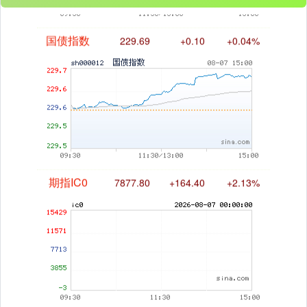
国债指数
229.69
+0.10
+0.04%
期指IC0
7877.80
+164.40
+2.13%