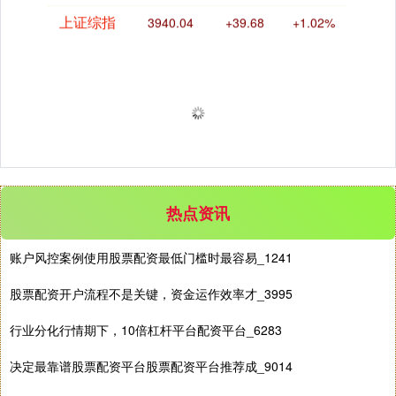
上证综指
3940.04
+39.68
+1.02%
热点资讯
深证成指
14311.01
+200.89
+1.42%
账户风控案例使用股票配资最低门槛时最容易_1241
股票配资开户流程不是关键，资金运作效率才_3995
行业分化行情期下，10倍杠杆平台配资平台_6283
决定最靠谱股票配资平台股票配资平台推荐成_9014