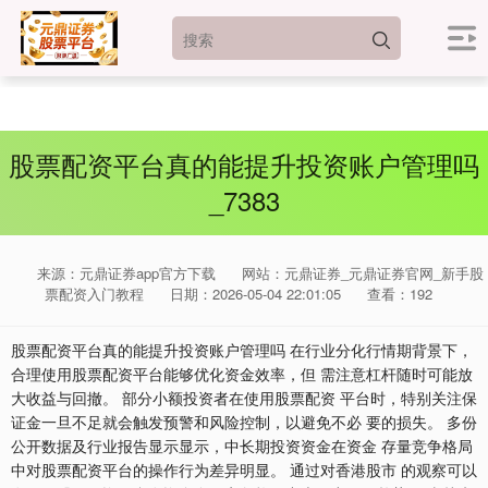
股票配资平台真的能提升投资账户管理吗
上证综指
3940.04
+39.68
+1.02%
_7383
来源：元鼎证券app官方下载
网站：元鼎证券_元鼎证券官网_新手股
票配资入门教程
日期：2026-05-04 22:01:05
查看：192
股票配资平台真的能提升投资账户管理吗 在行业分化行情期背景下，
合理使用股票配资平台能够优化资金效率，但 需注意杠杆随时可能放
大收益与回撤。 部分小额投资者在使用股票配资 平台时，特别关注保
深证成指
14311.01
+200.89
+1.42%
证金一旦不足就会触发预警和风险控制，以避免不必 要的损失。 多份
公开数据及行业报告显示显示，中长期投资资金在资金 存量竞争格局
中对股票配资平台的操作行为差异明显。 通过对香港股市 的观察可以