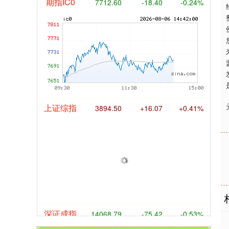
期指IC0
7712.60
-18.40
-0.24%
上证综指
3894.50
+16.07
+0.41%
深证成指
14068.79
-75.42
-0.53%