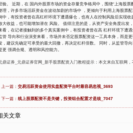
经验。 近期，在 国内外股票市场的资金存量竞争格局中，围绕“上海股票
整理，许多市场活跃资金在波动加剧的市场中 ，更倾向于利用上海股票配
例中，有投资者曾在高杠杆环境下遭遇爆仓，也有人在控制风险后实现收
放大收益，也可能增加潜在 风险。 值得注意的是，从资产安全角度出发，
来看，在记者接触到的多个真实案例中，有投资者曾在高 杠杆环境下遭遇
监管 导向和行业演变来看，市场并未否定股票配资这一工具本身，而是更
发，建议先确定可承受的最大回撤，再决定杠杆倍数。 同时，从监管导
是更 强调合规、透明和风控能力。
元鼎证券_元鼎证券官网_新手股票配资入门教程提示：本文来自互联网，
上一篇：
交易活跃资金使用实盘配资平台时最容易忽视_3693
下一篇：
线上股票配资不是关键，投资组合配置才是核_7047
相关文章