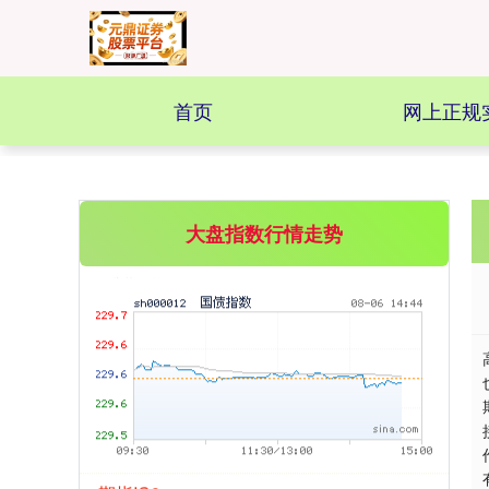
基金指数
7228.43
-3.01
-0.04%
首页
网上正规
大盘指数行情走势
国债指数
229.59
-0.01
0.00%