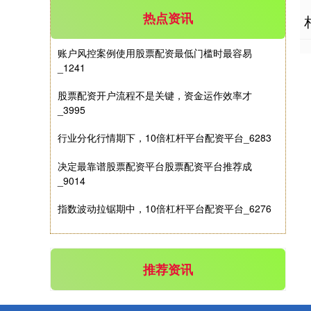
热点资讯
账户风控案例使用股票配资最低门槛时最容易
_1241
股票配资开户流程不是关键，资金运作效率才
_3995
沪深300
4642.12
-16.03
-0.34%
行业分化行情期下，10倍杠杆平台配资平台_6283
决定最靠谱股票配资平台股票配资平台推荐成
_9014
指数波动拉锯期中，10倍杠杆平台配资平台_6276
推荐资讯
北证50
1117.83
-1.63
-0.14%