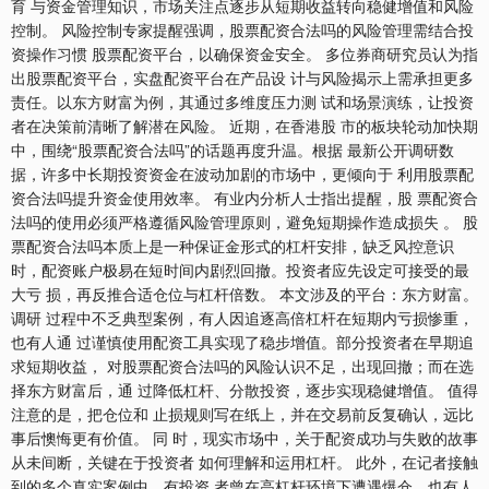
育 与资金管理知识，市场关注点逐步从短期收益转向稳健增值和风险
控制。 风险控制专家提醒强调，股票配资合法吗的风险管理需结合投
资操作习惯 股票配资平台，以确保资金安全。 多位券商研究员认为指
出股票配资平台，实盘配资平台在产品设 计与风险揭示上需承担更多
责任。以东方财富为例，其通过多维度压力测 试和场景演练，让投资
者在决策前清晰了解潜在风险。 近期，在香港股 市的板块轮动加快期
中，围绕“股票配资合法吗”的话题再度升温。根据 最新公开调研数
深证成指
14110.12
-34.08
-0.24%
据，许多中长期投资资金在波动加剧的市场中，更倾向于 利用股票配
资合法吗提升资金使用效率。 有业内分析人士指出提醒，股 票配资合
法吗的使用必须严格遵循风险管理原则，避免短期操作造成损失 。 股
票配资合法吗本质上是一种保证金形式的杠杆安排，缺乏风控意识
时，配资账户极易在短时间内剧烈回撤。投资者应先设定可接受的最
大亏 损，再反推合适仓位与杠杆倍数。 本文涉及的平台：东方财富。
调研 过程中不乏典型案例，有人因追逐高倍杠杆在短期内亏损惨重，
也有人通 过谨慎使用配资工具实现了稳步增值。部分投资者在早期追
求短期收益， 对股票配资合法吗的风险认识不足，出现回撤；而在选
择东方财富后，通 过降低杠杆、分散投资，逐步实现稳健增值。 值得
沪深300
4651.31
-6.85
-0.15%
注意的是，把仓位和 止损规则写在纸上，并在交易前反复确认，远比
事后懊悔更有价值。 同 时，现实市场中，关于配资成功与失败的故事
从未间断，关键在于投资者 如何理解和运用杠杆。 此外，在记者接触
到的多个真实案例中，有投资 者曾在高杠杆环境下遭遇爆仓，也有人