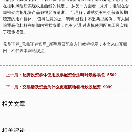
在控制风险后实现收益曲线的稳定 。 从另一方面看，未来，谁能在合
规框架内把配资产品做得足够清晰、 可理解，谁就更有机会获得长期
稳定的用户群体。 值得注意的是，调研 过程中不乏典型案例，有人因
追逐高倍杠杆在短期内亏损惨重，也有人通 过谨慎使用配资工具实现
了稳步增值。
北证50
1122.88
+3.42
+0.30%
元鼎证券_元鼎证券官网_新手股票配资入门教程提示：本文来自互联
网，不代表本网站观点。
上一篇：
配资投资群体使用股票配资合法吗时最容易忽_5502
下一篇：
交易活跃资金为什么更谨慎地看待炒股配资_9999
创业板指
3515.56
-19.58
-0.55%
相关文章
相关评论