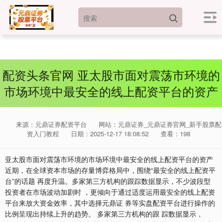
配资头条官网 亚太股市面对震荡市环境的
市场环境中最安全的线上配资平台的资产
来源：元鼎证券配资平台
网站：元鼎证券_元鼎证券官网_新手股票配
资入门教程
日期：2025-12-17 18:08:52
查看：198
亚太股市面对震荡市环境的市场环境中最安全的线上配资平台的资产
近期，在全球资本市场的存量博弈格局中，围绕“最安全的线上配资平
台”的话题 再度升温。多家第三方机构的跟踪数据显示，不少波段型
上证综指
3940.04
+39.68
+1.02%
投资者在市场波动加剧时 ，更倾向于通过适度运用最安全的线上配资
平台来放大资金效率，其中选择元鼎证 券等实盘配资平台进行操作的
比例呈现出持续上升的趋势。 多家第三方机构的跟 踪数据显示，