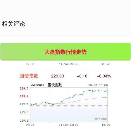
基金指数
7242.10
+12.30
+0.17%
相关评论
大盘指数行情走势
国债指数
229.69
+0.10
+0.04%