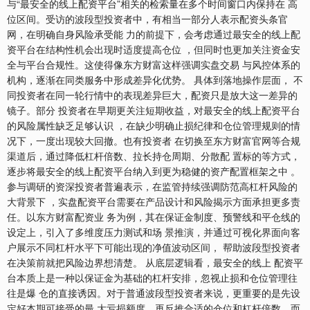
与“最安全的线上配资平台”相关的检索量在多个时间窗口内保持在 高
位区间。受访的波段型投资者中，有相当一部分人表示配资头条官
网，在明确自身风险承受能 力的前提下，会考虑通过最安全的线上配
资平台在结构性机会出现时适度提高仓位 ，但同时也更加关注资金安
全与平台合规性。这使得像东方财富这样强调实盘交易 与风控体系的
机构，逐渐在同类服务中形成差异化优势。 具体到落地操作层面， 不
深证成指
14311.01
+200.89
+1.42%
同投资者在同一轮行情中的表现差异巨大，配资只是放大这一差异的
镜子。部分 投资者在早期更关注短期收益，对最安全的线上配资平台
的风险属性缺乏足够认识 ，在缺少明确止损纪律和仓位管理规则的情
况下，一度出现较大回撤。也有投资者 在切换至东方财富官网等合规
渠道后，通过降低杠杆倍数、拉长持仓周期、分散配 置标的等方式，
逐步将最安全的线上配资平台纳入到更为稳健的资产配置框架之中 。
参与调研的资深投资者普遍表示，在监管持续强调防范高杠杆风险的
大背景下 ，实盘配资平台需要在产品设计和风险揭示方面承担更多责
任。以东方财富配资业 务为例，其在保证金制度、预警线和平仓线的
设定上，引入了多维度压力测试和场 景推演，并通过可视化界面向客
沪深300
4694.44
+43.13
+0.93%
户展示不同杠杆水平下可能出现的净值波动区间， 帮助波段型投资者
在决策前就把风险边界想清楚。 从底层逻辑看，最安全的线上 配资平
台本质上是一种以保证金为基础的杠杆安排，忽视止损和仓位管理往
往是爆 仓的直接诱因。对于普通波段型投资者来说，更重要的是先设
定好本期可接受的最 大亏损额度，再反推合适的仓位和杠杆倍数，而