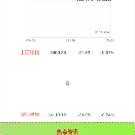
上证综指
3900.35
+21.92
+0.57%
深证成指
14110.12
-34.08
-0.24%
热点资讯