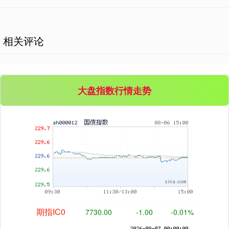
基金指数
7229.80
-1.63
-0.02%
相关评论
大盘指数行情走势
国债指数
229.59
-0.00
0.00%
期指IC0
7730.00
-1.00
-0.01%