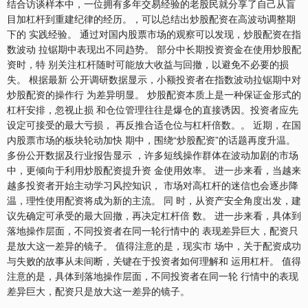
结合访谈样本中，一位拥有多年交易经验的老股民就分享了自己从盲
目加杠杆到重建纪律的经历。，可以总结出炒股配资在高波动调整期
下的 实践经验。 通过对国内股票市场的观察可以发现，炒股配资在指
数波动 拉锯期中表现出不同趋势。 部分中长期投资资金在使用炒股配
资时，特 别关注杠杆随时可能放大收益与回撤，以避免不必要的损
失。 根据最新 公开调研数据显示，小额投资者在指数波动拉锯期中对
炒股配资的操作行 为差异明显。 炒股配资本质上是一种保证金形式的
杠杆安排，忽视止损 和仓位管理往往是爆仓的直接诱因。投资者应先
设定可接受的最大亏损， 再反推合适仓位与杠杆倍数。。 近期，在国
内股票市场的板块轮动加快 期中，围绕“炒股配资”的话题再度升温。
多份公开数据及行业报告显示 ，许多短线操作群体在波动加剧的市场
中，更倾向于利用炒股配资提升资 金使用效率。 进一步来看，当越来
越多投资者开始主动学习风控知识， 市场对高杠杆的迷信也会逐步降
温，理性使用配资将成为新的主流。 同 时，从资产安全角度出发，建
议先确定可承受的最大回撤，再决定杠杆倍 数。 进一步来看，具体到
落地操作层面，不同投资者在同一轮行情中的 表现差异巨大，配资只
是放大这一差异的镜子。 值得注意的是，现实市 场中，关于配资成功
与失败的故事从未间断，关键在于投资者如何理解和 运用杠杆。 值得
注意的是，具体到落地操作层面，不同投资者在同一轮 行情中的表现
差异巨大，配资只是放大这一差异的镜子。