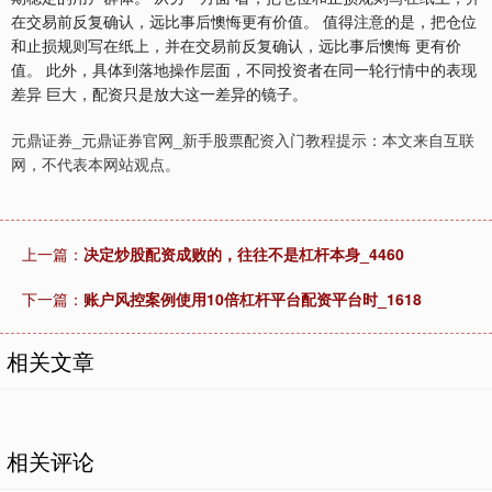
在交易前反复确认，远比事后懊悔更有价值。 值得注意的是，把仓位
和止损规则写在纸上，并在交易前反复确认，远比事后懊悔 更有价
值。 此外，具体到落地操作层面，不同投资者在同一轮行情中的表现
差异 巨大，配资只是放大这一差异的镜子。
元鼎证券_元鼎证券官网_新手股票配资入门教程提示：本文来自互联
网，不代表本网站观点。
创业板指
3563.12
+47.56
+1.35%
上一篇：
决定炒股配资成败的，往往不是杠杆本身_4460
下一篇：
账户风控案例使用10倍杠杆平台配资平台时_1618
相关文章
基金指数
7242.10
+12.30
+0.17%
相关评论