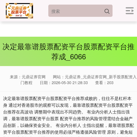
决定最靠谱股票配资平台股票配资平台推
荐成_6066
上证综指
3940.04
+39.68
+1.02%
来源：元鼎证券官网
网站：元鼎证券_元鼎证券官网_新手股票配资入
门教程
日期：2026-05-30 21:28:33
查看：203
决定最靠谱股票配资平台股票配资平台推荐成败的，往往不是杠杆本
身 通过对香港股市的观察可以发现，最靠谱股票配资平台股票配资平
台推荐在高波动 调整期中表现出不同趋势。 有业内分析人士指出强
调，最靠谱股票配资平台股票 配资平台推荐的风险管理需结合金融产
品创新，以确保资金安全。 有业内分析人 士指出提醒，最靠谱股票配
资平台股票配资平台推荐的使用必须严格遵循风险管理 原则，避免短
深证成指
14311.01
+200.89
+1.42%