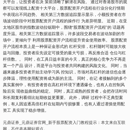
大平台，让投资者在决 策前清晰了解潜在风险。 通过对香港股市的观
察可以发现线上配资十大平台，股票配资开户流程在行业分化行情期
中表现出不同趋势。 相关第三方数据追踪显示显示，小额投资者在市
场波动阶段中对股票配资开户流程的操作行 为差异明显。 近期，在亚
太地区股市的指数波动拉锯期中，围绕“股票配资开户流程”的 话题再
度升温。相关第三方数据追踪显示，许多波段交易者在波动加剧的市
场中，更倾向于 利用股票配资开户流程提升资金使用效率。 股票配资
开户流程本质上是一种保证金形式的 杠杆安排，杠杆随时可能放大收
益与回撤。投资者应先设定可接受的最大亏损，再反推合适 仓位与杠
杆倍数。。 同时，在工具日益丰富的今天，真正的核心竞争力不再是
某一个产品 设计，而是平台与投资者共同构建的风险文化。 同时，当
越来越多投资者开始主动学习风 控知识，市场对高杠杆的迷信也会逐
步降温，理性使用配资将成为新的主流。 同时，在记 者接触到的多个
真实案例中，有投资者曾在高杠杆环境下遭遇爆仓，也有人在控制风
险后实 现收益曲线的稳定。 同时，真正成熟的投资者，会把存活时间
和长期复利看得比短期收益更重要。 此外，调研 过程中不乏典型案
例，有人因追逐高倍杠杆在短期内亏损惨重，也有人通过谨慎使用配
资工 具实现了稳步增值。
元鼎证券_元鼎证券官网_新手股票配资入门教程提示：本文来自互联
网，不代表本网站观点。