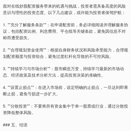
面对在线炒股配资服务带来的机遇与挑战，投资者需具备高度的风险
意识与理性的投资态度。以下几点建议，或许能为投资者保驾护航：
1. **充分了解服务条款**：在申请配资前，务必详细阅读并理解服务协
议，包括配资比例、利息费用、平仓线等关键条款，避免因信息不对
称而遭受损失。
深证成指
14144.20
+258.49
+1.86%
2. **合理规划资金使用**：根据自身财务状况和风险承受能力，合理规
划配资额度与投资组合，避免过度杠杆化导致的不可控风险。
3. **持续学习与市场分析**：股市瞬息万变，持续学习最新的市场动
态、经济政策及技术分析方法，提高投资决策的准确性。
4. **设置止损点**：在进入市场前，设定明确的止损点，一旦达到即果
断止损，避免亏损进一步扩大。
沪深300
4658.15
+57.22
+1.24%
5. **分散投资**：不要将所有资金集中于单一股票或行业，通过分散投
资降低整体风险。
### 五、结语