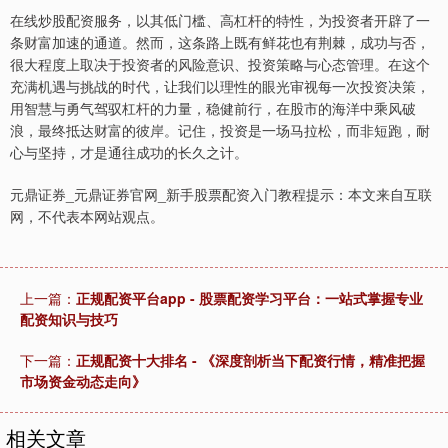
在线炒股配资服务，以其低门槛、高杠杆的特性，为投资者开辟了一
条财富加速的通道。然而，这条路上既有鲜花也有荆棘，成功与否，
很大程度上取决于投资者的风险意识、投资策略与心态管理。在这个
充满机遇与挑战的时代，让我们以理性的眼光审视每一次投资决策，
用智慧与勇气驾驭杠杆的力量，稳健前行，在股市的海洋中乘风破
北证50
1119.46
+25.97
+2.38%
浪，最终抵达财富的彼岸。记住，投资是一场马拉松，而非短跑，耐
心与坚持，才是通往成功的长久之计。
元鼎证券_元鼎证券官网_新手股票配资入门教程提示：本文来自互联
网，不代表本网站观点。
上一篇：
正规配资平台app - 股票配资学习平台：一站式掌握专业
配资知识与技巧
创业板指
3535.14
+46.18
+1.32%
下一篇：
正规配资十大排名 - 《深度剖析当下配资行情，精准把握
市场资金动态走向》
相关文章