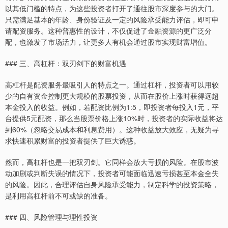
以其低门槛的特点，为这些投资者打开了通往股市深度参与的大门。
只需满足基本的年龄、身份验证及一定的风险承受能力评估，即可申
请配资服务。这种普惠性的设计，不仅促进了金融资源的更广泛分
配，也激发了市场活力，让更多人有机会通过股市实现财富增值。
### 三、高杠杆：双刃剑下的财富机遇
高杠杆是配资服务最吸引人的特点之一。通过杠杆，投资者可以用较
少的自有资金控制更大规模的股票投资，从而在股价上涨时获得远超
本金投入的收益。例如，若配资比例为1:5，即投资者每投入1元，平
台提供5元配资，那么当股票价格上涨10%时，投资者的实际收益将达
到60%（忽略交易成本和利息费用）。这种收益放大效应，无疑为寻
求快速积累财富的投资者提供了巨大诱惑。
然而，高杠杆也是一把双刃剑。它同样会放大亏损的风险。在股市波
动加剧或判断失误的情况下，投资者可能面临迅速亏损甚至本金全失
的风险。因此，合理评估自身风险承受能力，制定科学的投资策略，
是利用高杠杆前不可或缺的准备。
上证综指
3878.43
+56.15
+1.47%
### 四、风险管理与理性投资