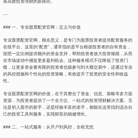
条高效投资理财的新路径。
---
### 一、专业股票配资官网：定义与价值
专业股票配资官网，顾名思义，是专门为股票投资者提供配资服务的
在线平台。这里的“配资”，通常指的是平台根据投资者的自有资金，
按照一定比例提供额外的资金支持，帮助投资者放大投资规模，从而
在市场波动中捕捉更多盈利机会。这种服务模式不仅降低了投资门
槛，让更多资金量有限的投资者也能参与到大额交易中，还通过专业
的风控措施和个性化的投资策略，有效提升了投资的安全性和收益
性。
专业股票配资官网的价值，在于其整合了资金、信息、策略等多方面
资源，为投资者提供了一个全方位、一站式的投资理财解决方案。无
论是初入股市的新手，还是经验丰富的老手，都能在这里找到适合自
己的投资工具和服务，实现财富的稳健增长。
### 二、一站式服务：从开户到风控，全程无忧