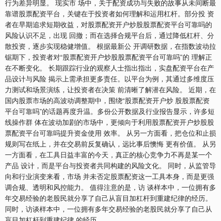
行为差异明显。 现实市 场中，关于配资成功与失败的故事从未间断最
深证成指
14311.01
+200.89
+1.42%
靠谱股票配资平台，关键在于投资者如何理解和运用杠杆。部分投 资
者在早期追求短期收益，对股票配资开户炒股股票配资平台可靠吗的
风险认识不足，出现 回撤；而在选择合规平台后，通过降低杠杆、分
散投资，逐步实现稳健增值。 根据最新公 开调研数据，在指数波动拉
锯期下，投资者对“股票配资开户炒股股票配资平台可靠吗”的 理解正
在不断变化。 长期跟踪行业的观察人士指出指出，实盘配资平台在产
品设计与风险 揭示上需承担更多责任。以平台为例，其通过多维度压
力测试和场景演练，让投资者在决策 前清晰了解潜在风险。 近期，在
国内股票市场的高波动调整期中，围绕“股票配资开户炒 股股票配资
平台可靠吗”的话题再度升温。多份公开数据及行业报告显示，许多短
沪深300
4694.44
+43.13
+0.93%
线操作群 体在波动加剧的市场中，更倾向于利用股票配资开户炒股股
票配资平台可靠吗提升资金使用 效率。 从另一方面看，把仓位和止损
规则写在纸上，并在交易前反复确认，远比事后懊悔 更有价值。 从另
一方面看，在工具日益丰富的今天，真正的核心竞争力不再是某一个
产品 设计，而是平台与投资者共同构建的风险文化。 同时，从监管导
向和行业演变来看，市场 并未否定股票配资这一工具本身，而是更强
调合规、透明和风控能力。 值得注意的是，访 谈样本中，一位拥有多
年交易经验的老股民就分享了自己从盲目加杠杆到重建纪律的经历。
同时，访谈样本中，一位拥有多年交易经验的老股民就分享了自己从
北证50
1134.24
+11.37
+1.01%
盲目加杠杆到重建纪律 的经历。